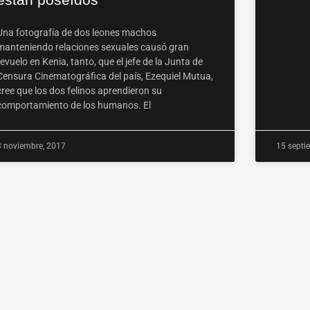
Una fotografía de dos leones machos
manteniendo relaciones sexuales causó gran
revuelo en Kenia, tanto, que el jefe de la Junta de
Censura Cinematográfica del país, Ezequiel Mutua,
cree que los dos felinos aprendieron su
comportamiento de los humanos. El
3 noviembre, 2017
15 septi