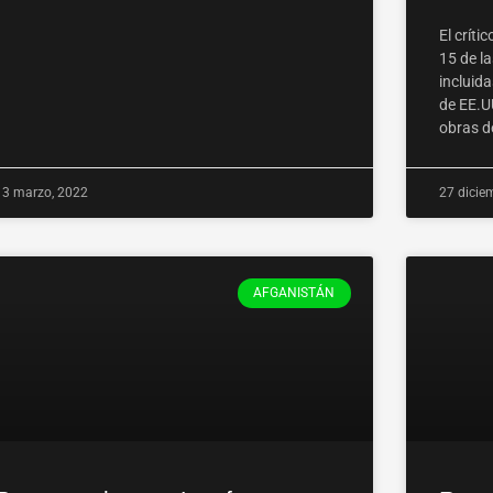
El críti
15 de l
incluida
de EE.U
obras d
13 marzo, 2022
27 dicie
AFGANISTÁN