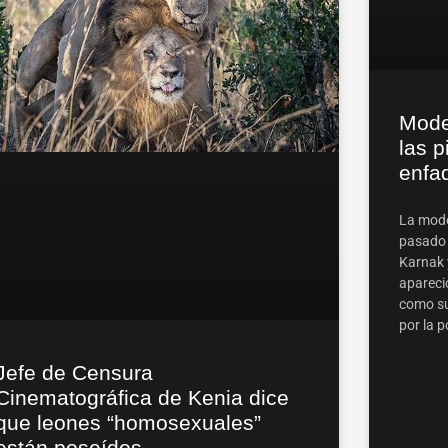
Mode
las p
enfa
La mode
pasado 
Karnak 
apareci
como su
por la p
Jefe de Censura
Cinematográfica de Kenia dice
que leones “homosexuales”
están poseídos