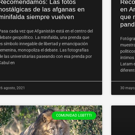
Recomendamos: Las fotos
Reco
nostálgicas de las afganas en
en A
minifalda siempre vuelven
que 
pand
Pasa cada vez que Afganistán está en el centro del
debate geopolítico. La minifalda, una prenda que
Fotógra
es símbolo innegable de libertad y emancipación
muestra
femenina, monopoliza el debate. Las fotografías
político
de las universitarias paseando con esa prenda por
íntimos
Kabul en
Latam e
diferent
26 agosto, 2021
30 mayo
COMUNIDAD LGBTTTI