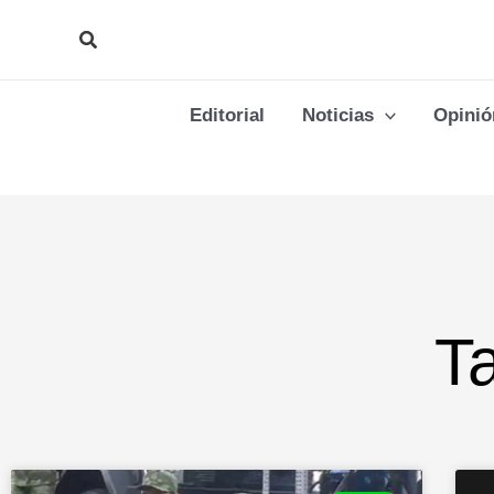
Ir
Buscar
al
contenido
Editorial
Noticias
Opinió
Ta