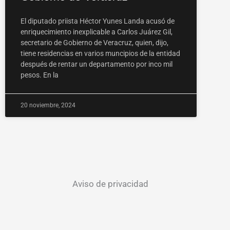
El diputado priista Héctor Yunes Landa acusó de
enriquecimiento inexplicable a Carlos Juárez Gil,
secretario de Gobierno de Veracruz, quien, dijo,
tiene residencias en varios muncipios de la entidad
después de rentar un departamento por inco mil
pesos. En la
20 noviembre, 2024
Aviso de privacidad