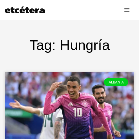
Ir
al
contenido
Tag: Hungría
ALBANIA