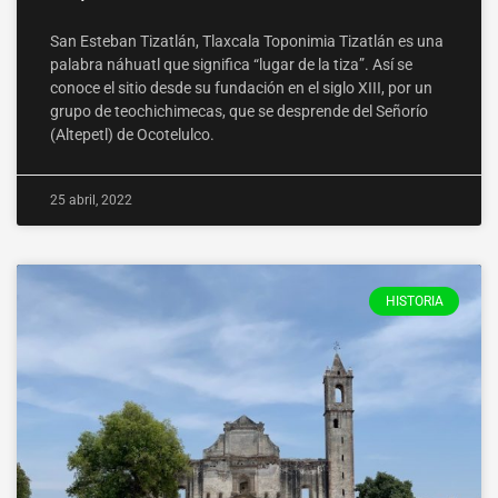
San Esteban Tizatlán, Tlaxcala Toponimia Tizatlán es una
palabra náhuatl que significa “lugar de la tiza”. Así se
conoce el sitio desde su fundación en el siglo XIII, por un
grupo de teochichimecas, que se desprende del Señorío
(Altepetl) de Ocotelulco.
25 abril, 2022
HISTORIA