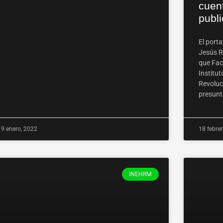
cuen
publ
El porta
Jesús R
que Face
Institut
Revoluc
presunt
19 enero, 2022
18 febre
INEHRM