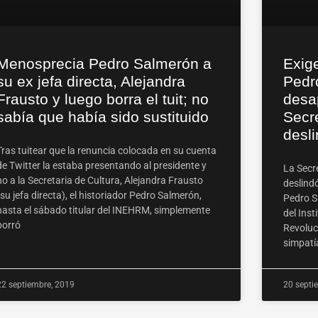
Menosprecia Pedro Salmerón a
Exige
su ex jefa directa, Alejandra
Pedr
Frausto y luego borra el tuit; no
desap
sabía que había sido sustituido
Secre
desl
Tras tuitear que la renuncia colocada en su cuenta
de Twitter la estaba presentando al presidente y
La Secre
no a la Secretaria de Cultura, Alejandra Frausto
deslindó
(su jefa directa), el historiador Pedro Salmerón,
Pedro Sa
hasta el sábado titular del INEHRM, simplemente
del Inst
borró
Revoluc
simpatía
22 septiembre, 2019
20 septi