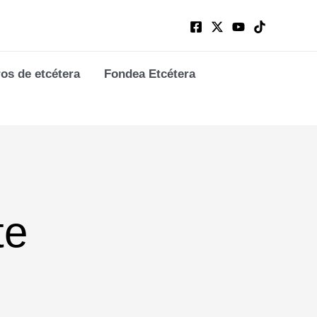
ros de etcétera
Fondea Etcétera
te