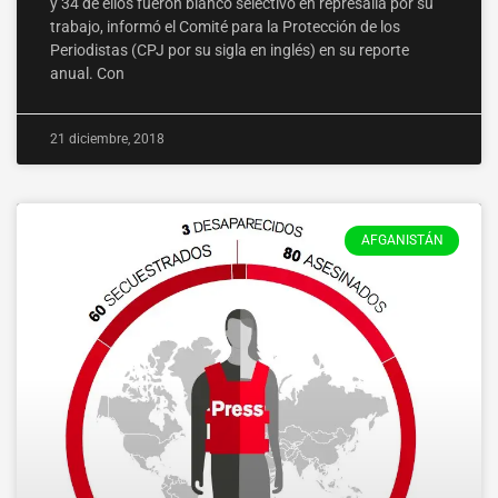
y 34 de ellos fueron blanco selectivo en represalia por su
trabajo, informó el Comité para la Protección de los
Periodistas (CPJ por su sigla en inglés) en su reporte
anual. Con
21 diciembre, 2018
AFGANISTÁN