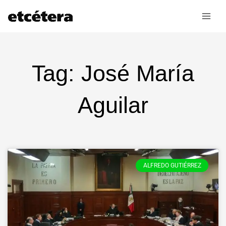
Ir
al
contenido
Tag: José María
Aguilar
ALFREDO GUTIÉRREZ