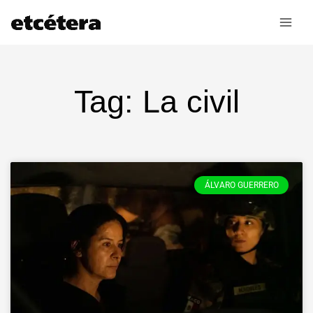
Ir
al
contenido
Tag: La civil
ÁLVARO GUERRERO