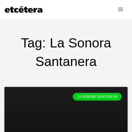
Ir
al
contenido
Tag: La Sonora
Santanera
LA SONORA SANTANERA