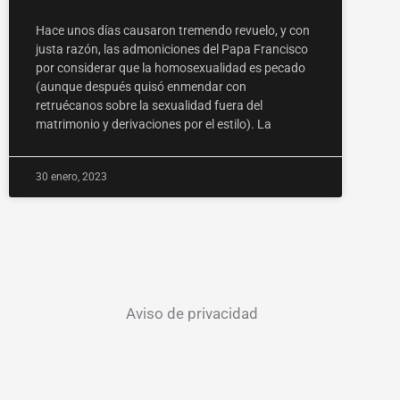
Hace unos días causaron tremendo revuelo, y con
justa razón, las admoniciones del Papa Francisco
por considerar que la homosexualidad es pecado
(aunque después quisó enmendar con
retruécanos sobre la sexualidad fuera del
matrimonio y derivaciones por el estilo). La
30 enero, 2023
Aviso de privacidad