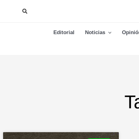
Ir
Buscar
al
contenido
Editorial
Noticias
Opinió
T