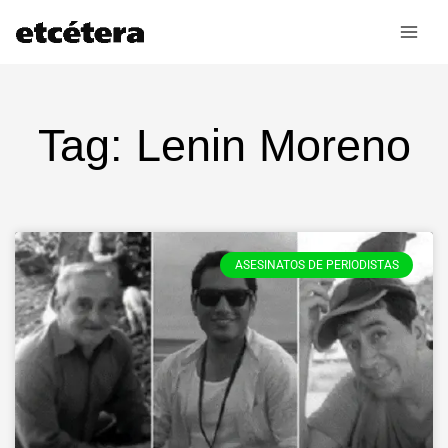
Ir
al
contenido
Tag: Lenin Moreno
ASESINATOS DE PERIODISTAS