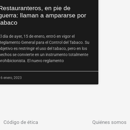
Restauranteros, en pie de
guerra: llaman a ampararse por
tabaco
El día de ayer, 15 de enero, entró en vigor el
Reglamento General para el Control del Tabaco. Su
objetivo es restringir el uso del tabaco, pero en los
hechos se convierte en un instrumento totalmente
prohibicionista. El nuevo reglamento
16 enero, 2023
Código de ética
Quiénes somos