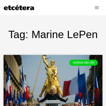
Ir
al
contenido
Tag: Marine LePen
GIORGIA MELONI