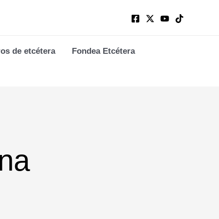
ros de etcétera
Fondea Etcétera
ina