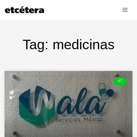
Ir
al
contenido
Tag: medicinas
4T