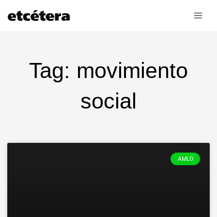
Ir
al
contenido
Tag: movimiento
social
AMLO