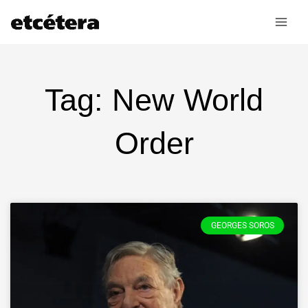
Ir
al
contenido
Tag: New World
Order
GEORGES SOROS