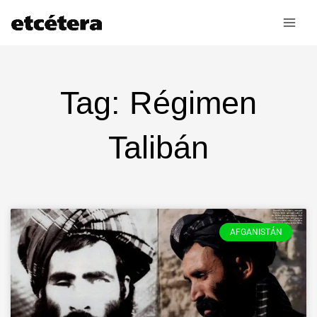
Ir
al
contenido
Tag: Régimen
Talibán
AFGANISTÁN