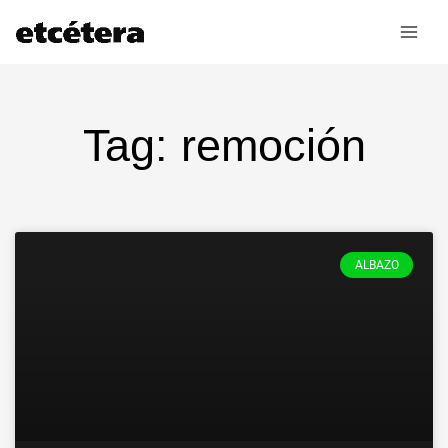
Ir
al
contenido
Tag: remoción
ALBAZO