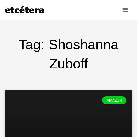
Ir
al
contenido
Tag: Shoshanna
Zuboff
AMAZON