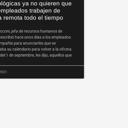
ológicas ya no quieren que
empleados trabajen de
a remota todo el tiempo
icconi, jefa de recursos humanos de
 escribió hace unos días a los empleados
ompañía para anunciarles que se
ba su calendario para volver a la oficina.
 del 1 de septiembre, les dijo, aquellos que
 2021