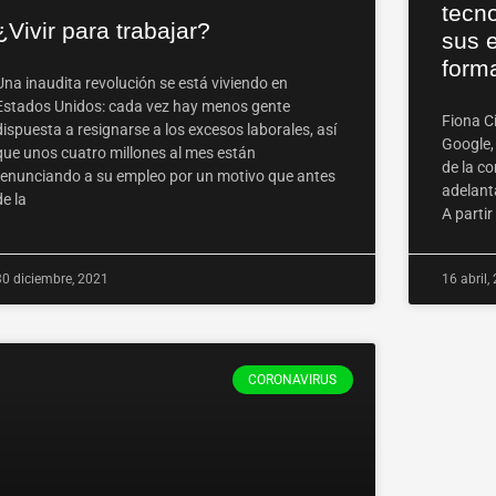
tecn
¿Vivir para trabajar?
sus 
form
Una inaudita revolución se está viviendo en
Estados Unidos: cada vez hay menos gente
Fiona C
dispuesta a resignarse a los excesos laborales, así
Google,
que unos cuatro millones al mes están
de la c
renunciando a su empleo por un motivo que antes
adelanta
de la
A partir
30 diciembre, 2021
16 abril,
CORONAVIRUS