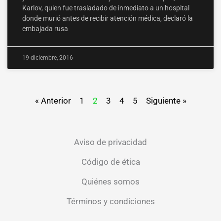
Karlov, quien fue trasladado de inmediato a un hospital
donde murió antes de recibir atención médica, declaró la
embajada rusa
19 diciembre, 2016
« Anterior
1
2
3
4
5
Siguiente »
Aviso de privacidad
Código de ética
Quiénes somos
Términos y condiciones