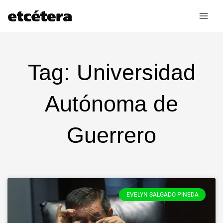
Ir
al
contenido
Tag: Universidad
Autónoma de
Guerrero
EVELYN SALGADO PINEDA