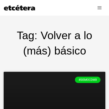
Ir
al
contenido
Tag: Volver a lo
(más) básico
#SISMOCDMX