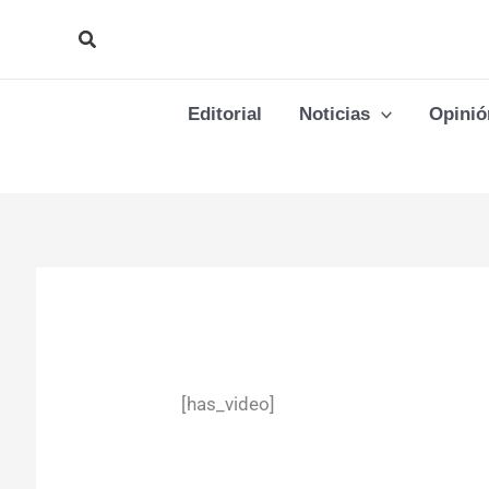
Ir
Buscar
al
contenido
Editorial
Noticias
Opinió
[has_video]