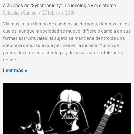
A 35 años de “Synchronicity”: La ideología y el síntoma
Sebastían Samuel
27 febrero, 2018
Vivimos en un tiempo de cambios acelerados, tiempos en los
cuales, aunque la sociedad se mueve, difiere o cambia en sus
formas estructurales, el sujeto se mantiene dentro de una
ideología inmutable que permea en la década. Mucho se
puede decir de esta ideología y de su carácter totalizante,
desde
Leer más »