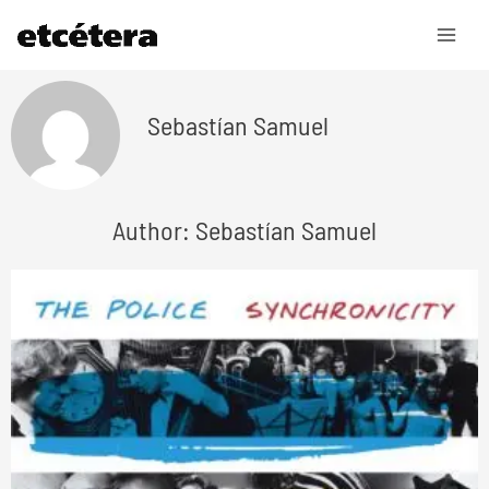
Ir
al
contenido
Sebastían Samuel
Author: Sebastían Samuel