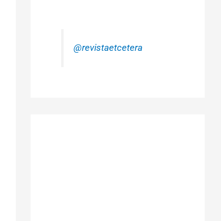
@revistaetcetera