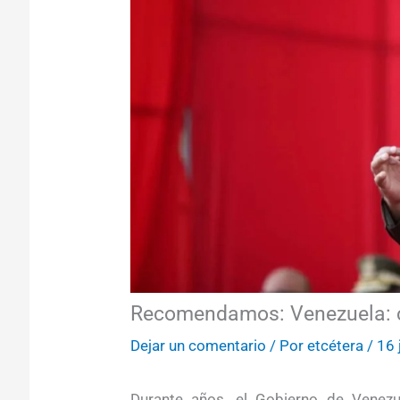
Recomendamos: Venezuela: 
Dejar un comentario
/ Por
etcétera
/
16 
Durante años, el Gobierno de Vene