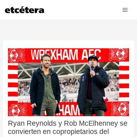
Ir
al
contenido
Ryan Reynolds y Rob McElhenney se
convierten en copropietarios del