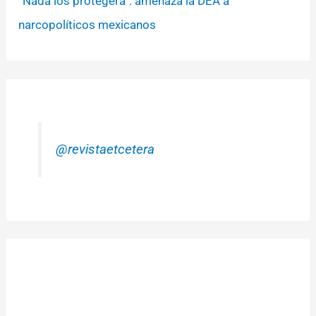
“Nada los protegerá”: amenaza la DEA a
narcopolíticos mexicanos
@revistaetcetera