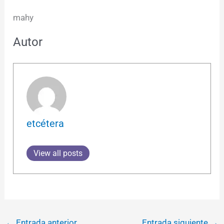
mahy
Autor
etcétera
View all posts
←
Entrada anterior
Entrada siguiente
→