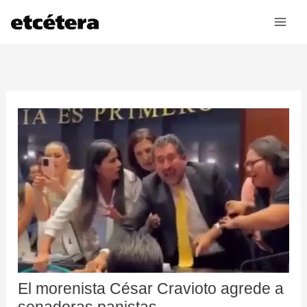
Ir
al
contenido
El morenista César Cravioto agrede a