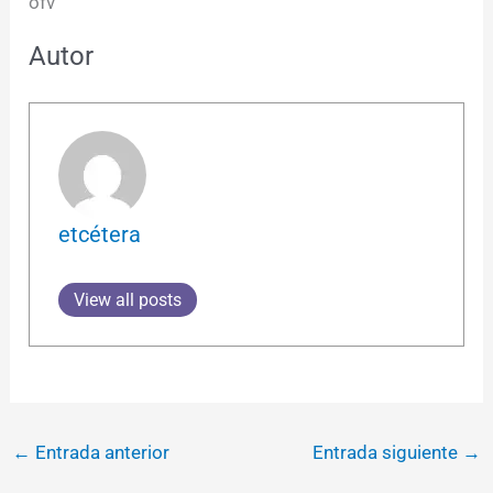
ofv
Autor
etcétera
View all posts
←
Entrada anterior
Entrada siguiente
→