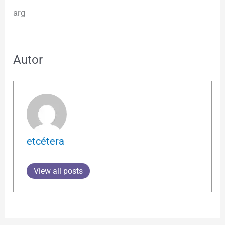
arg
Autor
etcétera
View all posts