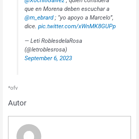
@XochitlGalvez
, quien considera
que en Morena deben escuchar a
@m_ebrard
; “yo apoyo a Marcelo”,
dice.
pic.twitter.com/xWnMK8GUPp
— Leti RoblesdelaRosa
(@letroblesrosa)
September 6, 2023
*ofv
Autor