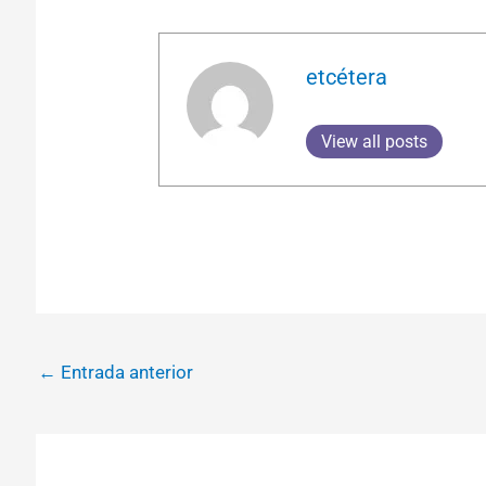
etcétera
View all posts
←
Entrada anterior