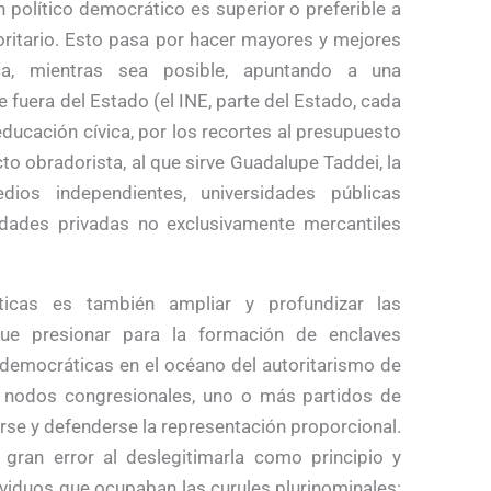
n político democrático es superior o preferible a
oritario. Esto pasa por hacer mayores y mejores
ca, mientras sea posible, apuntando a una
 fuera del Estado (el INE, parte del Estado, cada
ducación cívica, por los recortes al presupuesto
to obradorista, al que sirve Guadalupe Taddei, la
dios independientes, universidades públicas
dades privadas no exclusivamente mercantiles
ticas es también ampliar y profundizar las
que presionar para la formación de enclaves
odemocráticas en el océano del autoritarismo de
, nodos congresionales, uno o más partidos de
arse y defenderse la representación proporcional.
ran error al deslegitimarla como principio y
viduos que ocupaban las curules plurinominales: