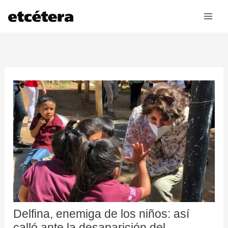
Ir
al
contenido
Delfina, enemiga de los niños: así
calló ante la desaparición del