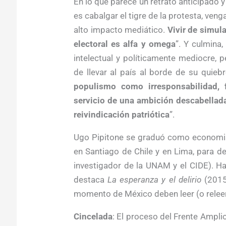
En lo que parece un retrato anticipado y
es cabalgar el tigre de la protesta, ven
alto impacto mediático.
Vivir de simul
electoral es alfa y omega
”. Y culmina,
intelectual y políticamente mediocre,
de llevar al país al borde de su quiebr
populismo como irresponsabilidad, 
servicio de una ambición descabellada
reivindicación patriótica
”.
Ugo Pipitone se graduó como economist
en Santiago de Chile y en Lima, para d
investigador de la UNAM y el CIDE). Ha
destaca
La esperanza y el delirio
(2015)
momento de México deben leer (o releer)
Cincelada
: El proceso del Frente Ampli