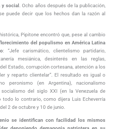
 y social
. Ocho años después de la publicación,
se puede decir que los hechos dan la razón al
histórica, Pipitone encontró que, pese al cambio
florecimiento del populismo en América Latina
to
: “Jefe carismático, clientelismo partidario,
tanería mesiánica, desinterés en las reglas,
del Estado, corrupción cortesana, atención a los
 y reparto clientelar”. El resultado es igual o
mo peronismo (en Argentina), nacionalismo
, socialismo del siglo XXI (en la Venezuela de
 todo lo contrario, como dijera Luis Echeverría
del 2 de octubre y 10 de junio.
enio se identifican con facilidad los mismos
íder deponiendo demagogia patriotera en su