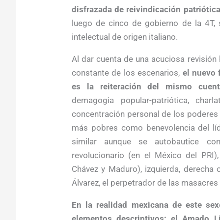
disfrazada de reivindicación patriótica
luego de cinco de gobierno de la 4T, 
intelectual de origen italiano.
Al dar cuenta de una acuciosa revisión 
constante de los escenarios,
el nuevo 
es la reiteración del mismo cuen
demagogia popular-patriótica, charla
concentración personal de los poderes 
más pobres como benevolencia del líder
similar aunque se autobautice co
revolucionario (en el México del PRI)
Chávez y Maduro), izquierda, derecha o
Álvarez, el perpetrador de las masacres 
En la realidad mexicana de este sex
elementos descriptivos: el Amado L