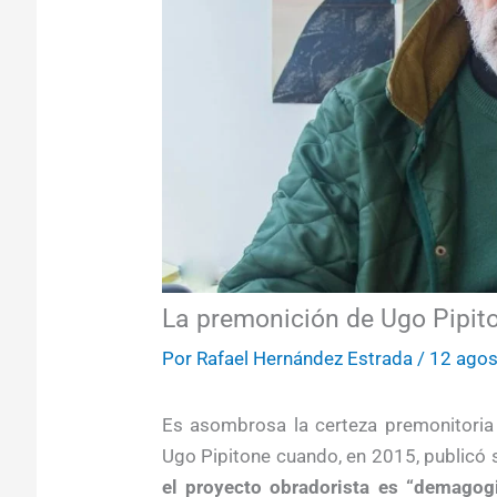
La premonición de Ugo Pipit
Por
Rafael Hernández Estrada
/
12 agos
Es asombrosa la certeza premonitoria 
Ugo Pipitone cuando, en 2015, publicó 
el proyecto obradorista es “demagogi