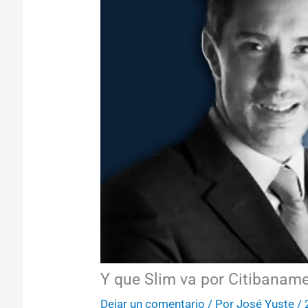
Y que Slim va por Citibanam
Dejar un comentario
/ Por
José Yuste
/