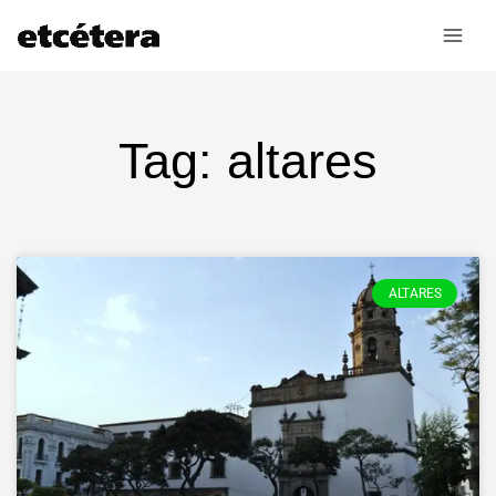
Ir
al
contenido
Tag: altares
ALTARES