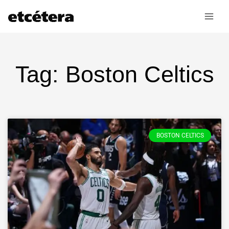
Ir
al
contenido
Tag: Boston Celtics
BOSTON CELTICS