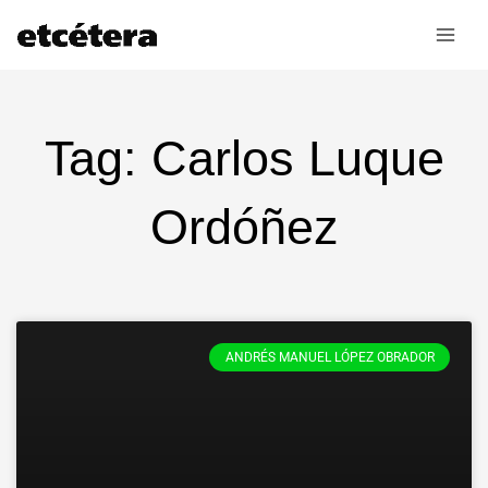
Ir
al
contenido
Tag: Carlos Luque
Ordóñez
ANDRÉS MANUEL LÓPEZ OBRADOR