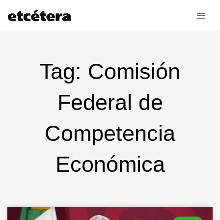
Ir
al
contenido
Tag: Comisión
Federal de
Competencia
Económica
Page
Page