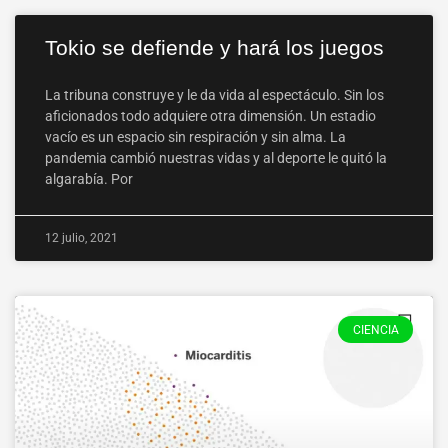
Tokio se defiende y hará los juegos
La tribuna construye y le da vida al espectáculo. Sin los
aficionados todo adquiere otra dimensión. Un estadio
vacío es un espacio sin respiración y sin alma. La
pandemia cambió nuestras vidas y al deporte le quitó la
algarabía. Por
12 julio, 2021
CIENCIA