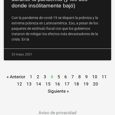
donde insólitamente bajó)
Con la pandemia de covid-19 se disparó la pobreza y la
extrema pobreza en Latinoamérica. Eso, a pesar de los
paquetes de estímulo fiscal con que los gobiernos
trataron de mitigar los efectos más devastadores de la
crisis. En la
23 mayo, 2021
« Anterior
1
2
3
4
5
6
7
8
9
10
11
12
13
14
15
16
17
18
19
20
Siguiente »
Aviso de privacidad