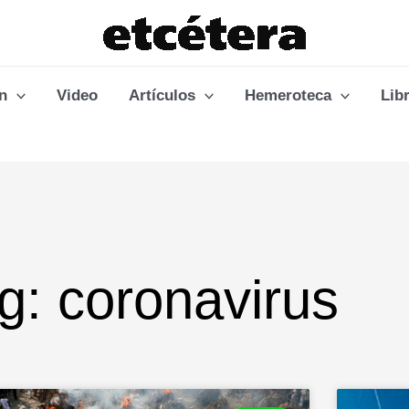
n
Video
Artículos
Hemeroteca
Lib
g: coronavirus
e
Page
Page
Page
Page
Page
Page
Page
Page
Page
Page
Page
Page
Page