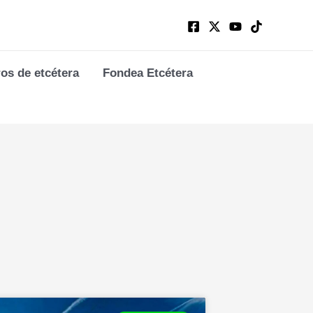
ros de etcétera
Fondea Etcétera
Page