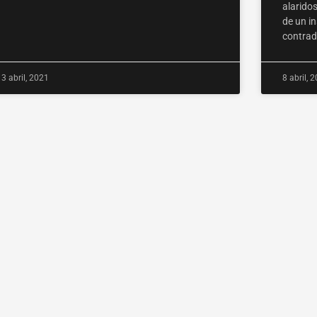
alaridos
de un in
contrad
13 abril, 2021
8 abril, 