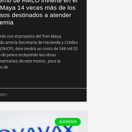
erno de AMLO invierte en el
 Maya 14 veces más de los
rsos destinados a atender
emia
rdo con el proyecto del Tren Maya,
do ante la Secretaría de Hacienda y Crédito
 (SHCP), éste tendrá un costo de 348 mil 52
s de pesos incluyendo las obras
entarias; de este monto, para la
ón de
2021
ALEMANIA