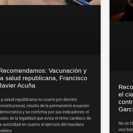
Recomendamos: Vacunación y
la salud republicana, Francisco
Javier Acuña
Reco
el ci
La salud republicana no ocurre por decreto
contr
constitucional, resulta de la permanente ecuación
Garc
democrática y se confirma por sus indicadores: el
pulso de la legalidad que avisa el ritmo cardiaco de
No es fá
la autoridad en cuanto al ejercicio del mandato
una ban
público