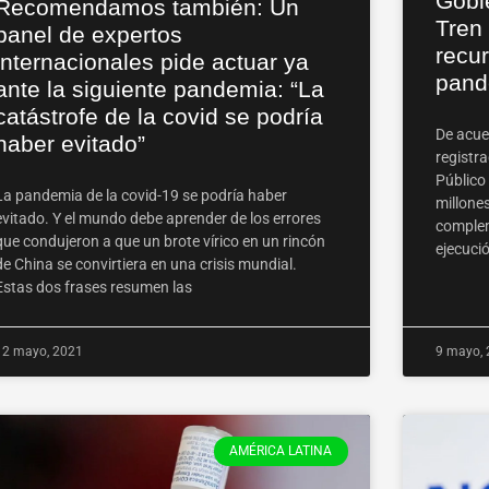
Gobi
Recomendamos también: Un
Tren
panel de expertos
recu
internacionales pide actuar ya
pand
ante la siguiente pandemia: “La
catástrofe de la covid se podría
De acue
haber evitado”
registra
Público
La pandemia de la covid-19 se podría haber
millone
evitado. Y el mundo debe aprender de los errores
complem
que condujeron a que un brote vírico en un rincón
ejecuci
de China se convirtiera en una crisis mundial.
Estas dos frases resumen las
12 mayo, 2021
9 mayo, 
AMÉRICA LATINA