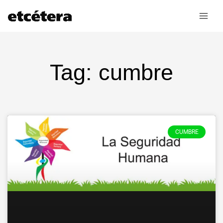
Ir
al
contenido
Tag: cumbre
CUMBRE