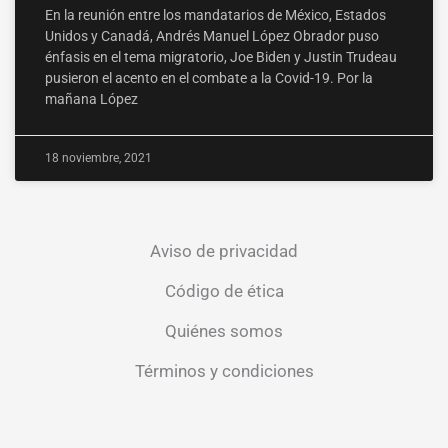
En la reunión entre los mandatarios de México, Estados
Unidos y Canadá, Andrés Manuel López Obrador puso
énfasis en el tema migratorio, Joe Biden y Justin Trudeau
pusieron el acento en el combate a la Covid-19. Por la
mañana López
18 noviembre, 2021
Aviso de privacidad
Código de ética
Quiénes somos
Términos y condiciones