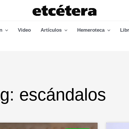
n
Video
Artículos
Hemeroteca
Lib
g: escándalos
Page
Page
Page