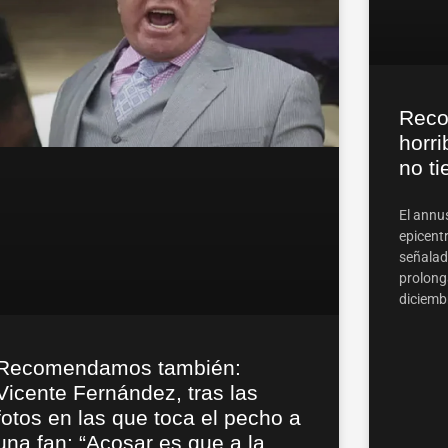
Reco
horri
no ti
El annus
epicentr
señalad
prolong
diciembr
Recomendamos también:
Vicente Fernández, tras las
fotos en las que toca el pecho a
una fan: “Acosar es que a la