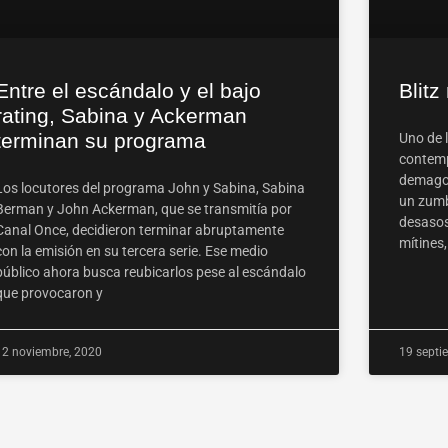
Entre el escándalo y el bajo
Blitz
rating, Sabina y Ackerman
terminan su programa
Uno de 
contemp
demagog
Los locutores del programa John y Sabina, Sabina
un zumb
Berman y John Ackerman, que se transmitía por
desasos
Canal Once, decidieron terminar abruptamente
mítines
con la emisión en su tercera serie. Ese medio
público ahora busca reubicarlos pese al escándalo
que provocaron y
12 noviembre, 2020
19 septi