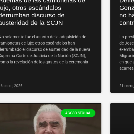
Además de las camionetas de
Defi
lujo, otros escándalos
Gonz
derrumban discurso de
no h
austeridad de la SCJN
contr
No solamente fue el asunto de la adquisición de
La pres
camionetas de lujo; otros escándalos han
de Jose
derrumbado el discurso de austeridad de la nueva
exembaj
Suprema Corte de Justicia de la Nación (SCJN),
Migraci
como la revelación de los gastos de la ceremonia
en que 
acarrea
26 enero, 2026
21 enero
ACOSO SEXUAL