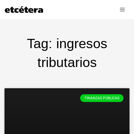
Ir
al
contenido
Tag: ingresos
tributarios
FINANZAS PÚBLICAS