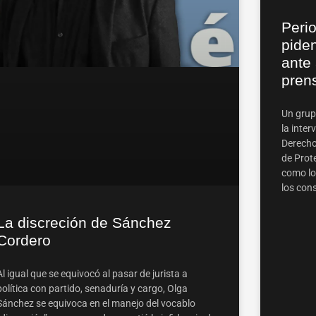
Perio
pide
ante 
pren
Un grupo
la inter
Derech
de Prote
como loc
los con
La discreción de Sánchez
Cordero
Al igual que se equivocó al pasar de jurista a
política con partido, senaduría y cargo, Olga
Sánchez se equivoca en el manejo del vocablo