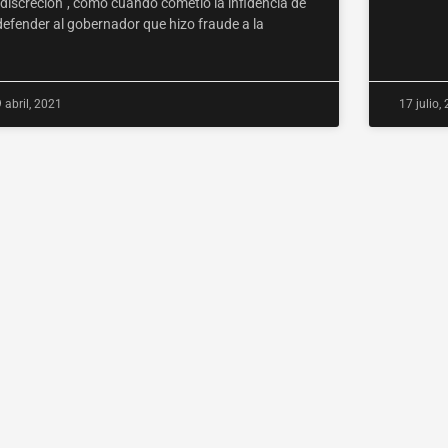
“discreción”, como cuando cometió la infidencia de
defender al gobernador que hizo fraude a la
9 abril, 2021
17 julio,