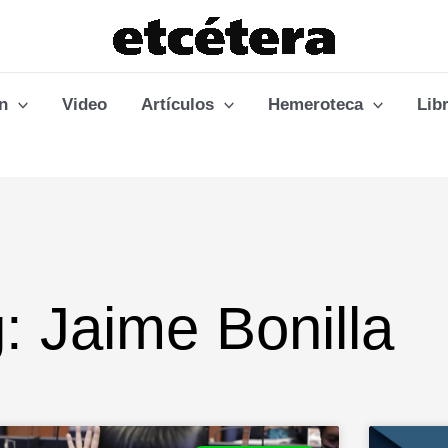
n
Video
Artículos
Hemeroteca
Lib
: Jaime Bonilla
Page
Page
Page
Page
Page