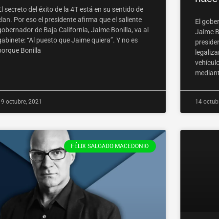
El secreto del éxito de la 4T está en su sentido de
clan. Por eso el presidente afirma que el saliente
El gober
gobernador de Baja California, Jaime Bonilla, va al
Jaime Bo
gabinete: “Al puesto que Jaime quiera”. Y no es
preside
porque Bonilla
legaliz
vehícul
mediant
19 octubre, 2021
14 octub
FÉLIX SALGADO MACEDONIO