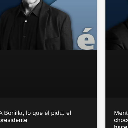
A Bonilla, lo que él pida: el
Menti
presidente
choco
hace