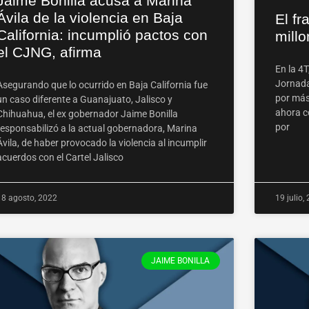
Jaime Bonilla acusa a Marina
Ávila de la violencia en Baja
El fr
California: incumplió pactos con
mill
el CJNG, afirma
En la 4T
Jornada
Asegurando que lo ocurrido en Baja California fue
por más 
un caso diferente a Guanajuato, Jalisco y
ahora c
Chihuahua, el ex gobernador Jaime Bonilla
por
responsabilizó a la actual gobernadora, Marina
Ávila, de haber provocado la violencia al incumplir
acuerdos con el Cartel Jalisco
18 agosto, 2022
19 julio,
JAIME BONILLA